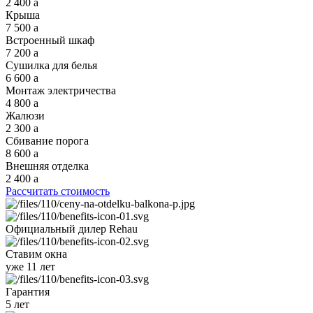
2 400
a
Крыша
7 500
a
Встроенный шкаф
7 200
a
Сушилка для белья
6 600
a
Монтаж электричества
4 800
a
Жалюзи
2 300
a
Сбивание порога
8 600
a
Внешняя отделка
2 400
a
Рассчитать стоимость
Официальный дилер
Rehau
Ставим окна
уже 11 лет
Гарантия
5 лет