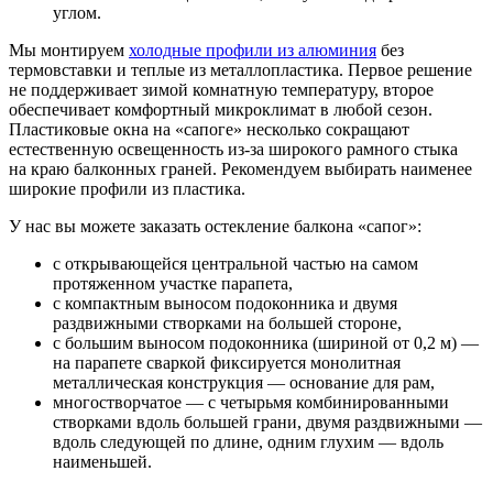
углом.
Мы монтируем
холодные профили из алюминия
без
термовставки и теплые из металлопластика. Первое решение
не поддерживает зимой комнатную температуру, второе
обеспечивает комфортный микроклимат в любой сезон.
Пластиковые окна на «сапоге» несколько сокращают
естественную освещенность из-за широкого рамного стыка
на краю балконных граней. Рекомендуем выбирать наименее
широкие профили из пластика.
У нас вы можете заказать остекление балкона «сапог»:
с открывающейся центральной частью на самом
протяженном участке парапета,
с компактным выносом подоконника и двумя
раздвижными створками на большей стороне,
с большим выносом подоконника (шириной от 0,2 м) —
на парапете сваркой фиксируется монолитная
металлическая конструкция — основание для рам,
многостворчатое — с четырьмя комбинированными
створками вдоль большей грани, двумя раздвижными —
вдоль следующей по длине, одним глухим — вдоль
наименьшей.