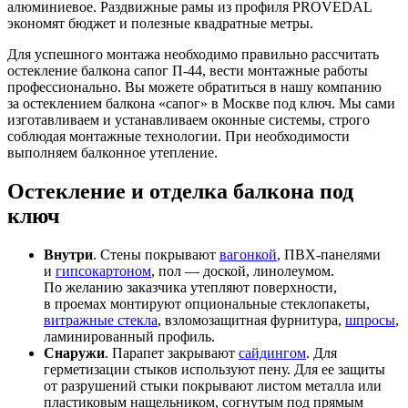
алюминиевое. Раздвижные рамы из профиля PROVEDAL
экономят бюджет и полезные квадратные метры.
Для успешного монтажа необходимо правильно рассчитать
остекление балкона сапог П-44, вести монтажные работы
профессионально. Вы можете обратиться в нашу компанию
за остеклением балкона «сапог» в Москве под ключ. Мы сами
изготавливаем и устанавливаем оконные системы, строго
соблюдая монтажные технологии. При необходимости
выполняем балконное утепление.
Остекление и отделка балкона под
ключ
Внутри
. Стены покрывают
вагонкой
, ПВХ-панелями
и
гипсокартоном
, пол — доской, линолеумом.
По желанию заказчика утепляют поверхности,
в проемах монтируют опциональные стеклопакеты,
витражные стекла
, взломозащитная фурнитура,
шпросы
,
ламинированный профиль.
Снаружи
. Парапет закрывают
сайдингом
. Для
герметизации стыков используют пену. Для ее защиты
от разрушений стыки покрывают листом металла или
пластиковым нащельником, согнутым под прямым