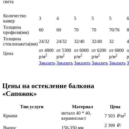
света
Количество
3
4
5
5
5
6
камер
Толщина
60
60
70
70
70/76
профиля(мм)
Толщина
24/32
24/32
32/40
32/40
32
4
стеклопакета(мм)
от 4800
от 5300
от 6000
от 6200
от 6800
о
Цена
2
2
2
2
2
р/м
р/м
р/м
р/м
р/м
р
Заказать
Заказать
Заказать
Заказать
Заказать
З
Цены на остекление балкона
«Сапожок»
Тип услуги
Материал
Цена
металл 40 * 40,
2
Крыша
7 503 ₽/м
керамопласт
2 399 ₽/
Вынос
150-350 мм